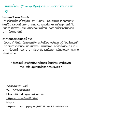
เชอร์รี่อาย (Cherry Eye) ต่อมหนังตาที่สามในเจ้า
ตูบ
โรคเชอร์รี่ อาย คืออะไร
การที่ต่อมน้ำตาซึ่งอยู่ใต้หนังตาชั้นที่สามของน้องหมา เกิดการขยาย
ใหญ่ขึ้น และโผล่ยื่นออกมาจากดวงตาของน้องหมาคล้ายลูกเชอร์รี่ จึง
เรียกว่า เชอร์รี่อาย สาเหตุของโรคเชอร์รี่อาย เกิดจากเนื้อเยื่อที่ใช้ยึดต่อม
น้ำตาน้อยกว่าปกติ
อาการของโรคเชอร์รี่ อาย
น้องหมาที่เป็นโรคนี้สามารถสังเกตเห็นได้อย่างชัดเจน จะมีก้อนสีแดงอยู่ที่
บริเวณหัวตาของน้องหมา เชอร์รี่อาย สามารถพบได้ที่ตาทั้งสองข้าง และมี
น้ำตาหรือขี้ตาไหลออกมามากผิดปกติบางครั้งพบการอักเสบและการระคาย
เคืองร่วมด้วย
" วิเคราะห์ เจาะลึกปัญหาโรคตา โดยสัตวแพทย์เฉพาะ
ทาง พร้อมอุปกรณ์ตรวจครบวงจร "
ติดต่อสอบถามได้ที่
Tel
:
085-9999698
Line official :
@wtlvet คลิกลิงก์
https://lin.ee/mMSiWa4
Map :
https://maps.app.goo.gl/FR3StzyLNSowNHNVA
Facebook :
โรงพยาบาลสัตว์วุฒิเลิศการุณ เปิด 24ชม