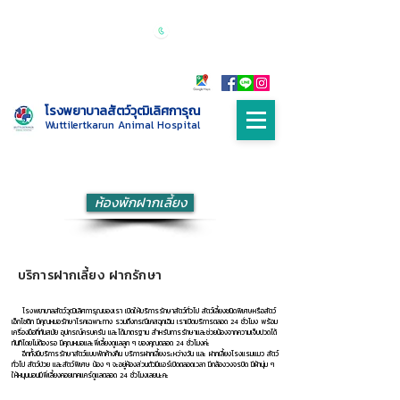
เปิดบริการทุกวัน 24 ชั่วโมง
Call :
085-
9999698
โรงพยาบาลสัตว์วุฒิเลิศการุณ
Wuttilertkarun Animal Hospital
ห้องพักฝากเลี้ยง
บริการฝากเลี้ยง ฝากรักษา
โรงพยาบาลสัตว์วุฒิเลิศการุณของเรา เปิดให้บริการรักษาสัตว์ทั่วไป สัตว์เลี้ยงชนิดพิเศษหรือสัตว์
เอ็กโซติก มีคุณหมอรักษาโรคเฉพาะทาง รวมถึงกรณีเคสฉุกเฉิน เราเปิดบริการตลอด 24 ชั่วโมง พร้อม
เครื่องมือที่ทันสมัย อุปกรณ์ครบครัน และได้มาตรฐาน สำหรับการรักษาและช่วยน้องจากความเจ็บปวดได้
ทันทีโดยไม่ต้องรอ มีคุณหมอและพี่เลี้ยงดูแลลูก ๆ ของคุณตลอด 24 ชั่วโมงค่ะ
อีกทั้งมีบริการรักษาสัตว์แบบพักค้างคืน บริการฝากเลี้ยงระหว่างวัน และ ฝากเลี้ยงโรงแรมแมว สัตว์
ทั่วไป สัตว์ป่วย และสัตว์พิเศษ น้อง ๆ จะอยู่ห้องส่วนตัวมีแอร์เปิดตลอดเวลา มีกล้องวงจรปิด มีผ้านุ่ม ๆ
ให้หนุนนอนมีพี่เลี้ยงคอยเทคแคร์ดูแลตลอด 24 ชั่วโมงเลยนะคะ