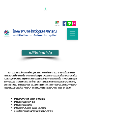
เปิดบริการทุกวัน 24 ชั่วโมง
Call :
085-
9999698
โรงพยาบาลสัตว์วุฒิเลิศการุณ
Wuttilertkarun Animal Hospital
คลินิกโรคหัวใจ
โรคหัวใจในสัตว์เลี้ยง เกิดได้ทั้งในสุนัขและแมว พบได้ตั้งแต่เกิดหรือสามารถพบขึ้นได้ภายหลัง
โรคหัวใจที่เกิดขึ้นภายหลังนั้น จะพบในสัตว์ที่มีอายุมาก เพื่อสุขภาพที่ดีของสัตว์เลี้ยง ควรพาสัตว์เลี้ยง
ไปตรวจสุขภาพเป็นประทำทุกๆปี หรือหากพบว่าสัตว์เลี้ยงมีอาการผิดปกติเกิดขึ้น โรงพยาบาลสัตว์วุฒิ
เลิศการุณของเรา เปิดให้บริการ 24 ชั่วโมง ตรวจรักษาและวินิจฉัยโรค โดยสัตวแพทย์ผู้เชี่ยวชาญ
อุปกรณ์ครบครัน นวัตกรรมนำสมัย และได้มาตรฐาน ตรวจโรคหัวใจได้อย่างละเอียดและทำการรักษา
ได้อย่างแม่นยำ พร้อมทั้งให้คำปรึกษา และคำแนะนำด้านการดูแลรักษาสัตว์ ตลอด 24 ชั่วโมง
เครื่องถ่ายภาพรังสี ช่องอก ระบบดิจิตอล
เครื่องตรวจคลื่นไฟฟ้าหัวใจ
เครื่องตรวจอัลตราซาวด์
เครื่องวัดความดันโลหิต ร่างกาย และดวงตา
ตรวจเลือดหาไบโอมาร์คเกอร์พิเศษ ที่จำเพาะต่อหัวใจ