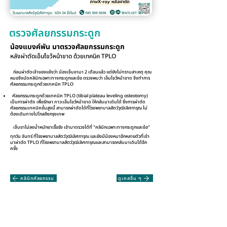
ตรวจศัลยกรรมกระดูก
น้องแบงค์พัน มาตรวจศัลยกรรมกระดูก
หลังผ่าตัดเอ็นไขว้หน้าขาด ด้วยเทคนิค TPLO
ก่อนผ่าตัดเจ้าของแจ้งว่า น้องเจ็บขามา 2 เดือนแล้ว แต่ยังไม่ทราบสาเหตุ คุณ
หมอจึงนัดคลินิกเฉพาะทางกระดูกและข้อ ตรวจพบว่า เอ็นไขว้หน้าขาด จึงทำการ
ศัลยกรรมกระดูกด้วยเทคนิค TPLO
ศัลยกรรมกระดูกด้วยเทคนิค TPLO (tibial plateau leveling osteotomy)
เป็นการผ่าตัด เพื่อรักษา ภาวะเอ็นไขว้หน้าขาด ให้กลับมาเดินได้ ซึ่งการผ่าตัด
ศัลยกรรมเทคนิคขั้นสูงนี้ สามารถผ่าตัดได้ที่โรงพยาบาลสัตว์วุฒิเลิศการุณ ไม่
ต้องเดินทางไปไกลถึงกรุงเทพ
เจ็บขาไม่ลงน้ำหนักขาเรื้อรัง เข้ามาตรวจได้ที่ "คลินิกเฉพาะทางกระดูกและข้อ"
ทุกวัน จันทร์ ที่โรงพยาบาลสัตว์วุฒิเลิศการุณ และยังมีน้องหมาอีกหลายตัวที่เข้า
มาผ่าตัด TPLO ที่โรงพยาบาลสัตว์วุฒิเลิศการุณและสามารถกลับมาเดินได้อีก
ครั้ง
คลินิกศัลยกรรม
ดูเคสอื่น ๆ
โรงพยาบาลสัตว์วุฒิเลิศการุณ