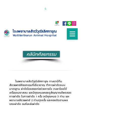
เปิดบริการทุกวัน 24 ชั่วโมง
Call :
085-
9999698
โรงพยาบาลสัตว์วุฒิเลิศการุณ
Wuttilertkarun Animal Hospital
คลินิกศัลยกรรม
โรงพยาบาลสัตว์วุฒิเลิศการุณ ทางเรามีทีม
สัตวแพทย์ศัลยกรรมที่เชี่ยวชาญ ทำการผ่าตัดระบบ
มาตรฐาน ผ่าตัดโดยสอดท่อช่วยหายใจ วางยาโดยใช้
เครื่องดมยาสลบ และมีคุณหมอคอยดูสัญญาณชีพตลอด
การผ่าตัด ในการผ่าตัด 1 ครั้ง จะมีคุณหมอ 3 ท่าน และ
พยาบาลสัตวแพทย์ 2 ท่านทุกครั้ง และคอยติดตามผล
ขณะผ่าตัด จนถึงหลังผ่าตัด