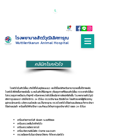
เปิดบริการทุกวัน 24 ชั่วโมง
Call :
085-
9999698
โรงพยาบาลสัตว์วุฒิเลิศการุณ
Wuttilertkarun Animal Hospital
คลินิกโรคหัวใจ
โรคหัวใจในสัตว์เลี้ยง เกิดได้ทั้งในสุนัขและแมว พบได้ตั้งแต่เกิดหรือสามารถพบขึ้นได้ภายหลัง
โรคหัวใจที่เกิดขึ้นภายหลังนั้น จะพบในสัตว์ที่มีอายุมาก เพื่อสุขภาพที่ดีของสัตว์เลี้ยง ควรพาสัตว์เลี้ยง
ไปตรวจสุขภาพเป็นประทำทุกๆปี หรือหากพบว่าสัตว์เลี้ยงมีอาการผิดปกติเกิดขึ้น โรงพยาบาลสัตว์วุฒิ
เลิศการุณของเรา เปิดให้บริการ 24 ชั่วโมง ตรวจรักษาและวินิจฉัยโรค โดยสัตวแพทย์ผู้เชี่ยวชาญ
อุปกรณ์ครบครัน นวัตกรรมนำสมัย และได้มาตรฐาน ตรวจโรคหัวใจได้อย่างละเอียดและทำการรักษา
ได้อย่างแม่นยำ พร้อมทั้งให้คำปรึกษา และคำแนะนำด้านการดูแลรักษาสัตว์ ตลอด 24 ชั่วโมง
เครื่องถ่ายภาพรังสี ช่องอก ระบบดิจิตอล
เครื่องตรวจคลื่นไฟฟ้าหัวใจ
เครื่องตรวจอัลตราซาวด์
เครื่องวัดความดันโลหิต ร่างกาย และดวงตา
ตรวจเลือดหาไบโอมาร์คเกอร์พิเศษ ที่จำเพาะต่อหัวใจ