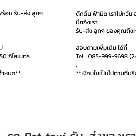
้อม รับ-ส่ง ลูกๆ
ดึกดื่น ฟ้ามืด เราไม่หวั่
นึกถึงเรา
รับ-ส่ง ลูกๆ ของคุณถึงห
.
ไป
สอบถามเพิ่มเติม ได้ที่
 50 กิโลเมตร
Tel : 085-999-9698 (2
.
ัทกำหนด**
**เงื่อนไขเป็นไปตามที่บ