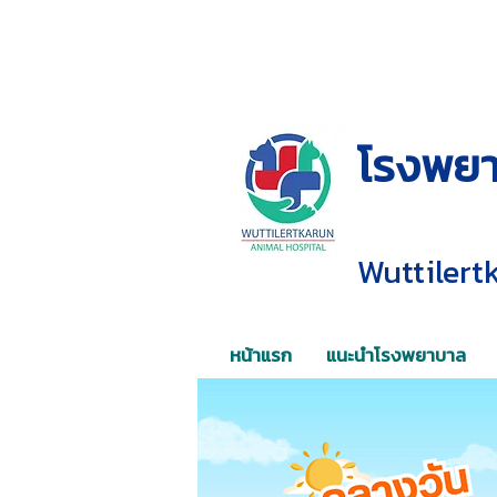
โรงพยาบาลสัตว์วุฒิเลิศการุณ บริการตรวจ
รักษา
โรงพยา
Wuttilert
หน้าแรก
แนะนำโรงพยาบาล