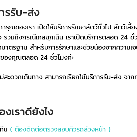
รรับ-ส่ง
ณของเรา เปิดให้บริการรักษาสัตว์ทั่วไป สัตว์เลี้ยง
วมถึงกรณีเคสฉุกเฉิน เราเปิดบริการตลอด 24 ชั่วโม
้มาตรฐาน สำหรับการรักษาและช่วยน้องจากความเจ็บ
ๆ ของคุณตลอด 24 ชั่วโมงค่ะ
ะดวกเดินทาง สามารถเรียกใช้บริการรับ-ส่ง จากท
องเราดียังไง
งคืน
( ต้องติดต่อตรวจสอบคิวรถล่วงหน้า )