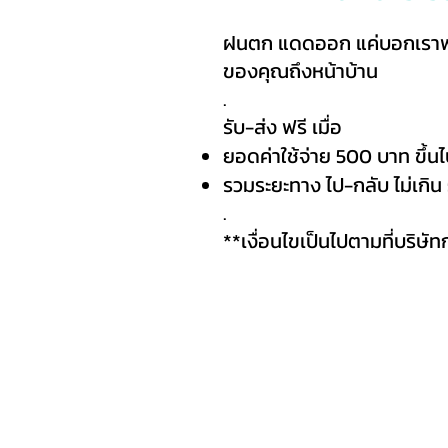
ฝนตก แดดออก แค่บอกเราพร
ของคุณถึงหน้าบ้าน
.
รับ-ส่ง ฟรี เมื่อ
ยอดค่าใช้จ่าย 500 บาท ขึ้น
รวมระยะทาง ไป-กลับ ไม่เกิน
.
**เงื่อนไขเป็นไปตามที่บริษ