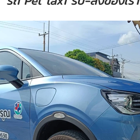
รถ Pet taxi รับ-ส่งของเรา