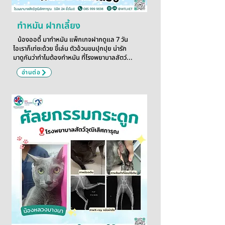
ทำหมัน ฝากเลี้ยง
น้องออดี้ มาทำหมัน แพ็กเกจฝากดูแล 7 วัน
ไอเราก็เท่ซะด้วย ขี้เล่น ตัวอ้วนขนปุกปุย น่ารัก
มาดูกันว่าทำไมต้องทำหมัน ที่โรงพยาบาลสัตว์...
อ่านต่อ