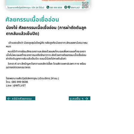
ศัลยกรรมเนื้อเยื่ออ่อน
น้องไข่ ศัลยกรรมเนื้อเยื่ออ่อน (การผ่าตัดดันลูก
ตากลับแล้วเย็บปิด)
เจ้าของแจ้งว่า น้องถูกสุนัขใหญ่กัด หลังถูกกัดน้องตาทะลักเลยพาน้องมาพบ
หมอ
หมอได้ทำการย้อมสีกระจกตาและส่องด้วยแสงโคบอลเพื่อหาแผลที่กระจกตา
เมื่อไม่พบแผลที่กระจกตาหมอจึงรักษาตาทะลักด้วยการศัลยกรรมเนื้อเยื่ออ่อน
ผ่าตัดดันลูกตากลับแล้วเย็บปิด ตอนนี้น้องไข่หายดีแล้วค่ะ
วิเคราะห์ เจาะลึกปัญหาโรคตาของสัตว์เลี้ยง โดยสัตวแพทย์เฉพาะทาง พร้อม
อุปกรณ์ตรวจครบวงจร
โรงพยาบาลสัตว์วุฒิเลิศการุณ (เปิดบริการ 24 ชม.)
โทร :
085 999 9698
Line : @WTLVET
คลินิกศัลยกรรม
ดูเคสอื่น ๆ
โรงพยาบาลสัตว์วุฒิเลิศการุณ
โรงพยาบาลสัตว์ครบวงจร เข้าถึงทุกการรักษา