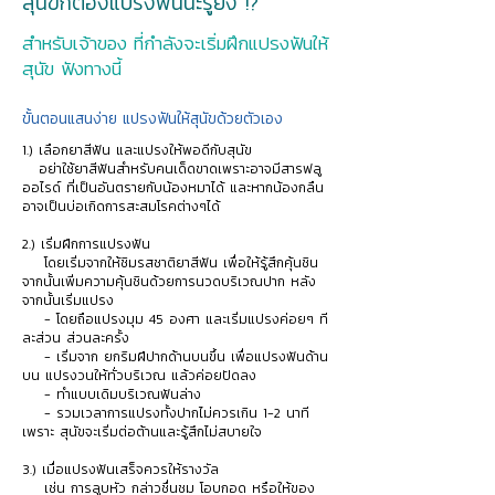
สุนัขก็ต้องแปรงฟันนะรู้ยัง !?
สำหรับเจ้าของ ที่กำลังจะเริ่มฝึกแปรงฟันให้
สุนัข ฟังทางนี้
ขั้นตอนแสนง่าย แปรงฟันให้สุนัขด้วยตัวเอง
1
.) เลือกยาสีฟัน และแปรงให้พอดีกับสุนัข
อย่าใช้ยาสีฟันสำหรับคนเด็ดขาดเพราะอาจมีสารฟลู
ออไรด์ ที่เป็นอันตรายกับน้องหมาได้ และหากน้องกลืน
อาจเป็นบ่อเกิดการสะสมโรคต่างๆได้
2.) เริ่มฝึกการแปรงฟัน
โดยเริ่มจากให้ชิมรสชาติยาสีฟัน เพื่อให้รู้สึกคุ้นชิน
จากนั้นเพิ่มความคุ้นชินด้วยการนวดบริเวณปาก หลัง
จากนั้นเริ่มแปรง
- โดยถือแปรงมุม 45 องศา และเริ่มแปรงค่อยๆ ที
ละส่วน ส่วนละครั้ง
- เริ่มจาก ยกริมฝีปากด้านบนขึ้น เพื่อแปรงฟันด้าน
บน แปรงวนให้ทั่วบริเวณ แล้วค่อยปัดลง
- ทำแบบเดิมบริเวณฟันล่าง
- รวมเวลาการแปรงทั้งปากไม่ควรเกิน 1-2 นาที
เพราะ สุนัขจะเริ่มต่อต้านและรู้สึกไม่สบายใจ
3.) เมื่อแปรงฟันเสร็จควรให้รางวัล
เช่น การลูบหัว กล่าวชื่นชม โอบกอด หรือให้ของ