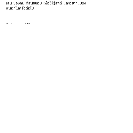
เล่น ของกิน ที่สุนัขชอบ เพื่อให้รู้สึกดี และอยากแปรง
ฟันอีกในครั้งต่อไป
ติดต่อสอบถามได้ที่
Tel :
085-9999698
Line official : @wtlvet คลิกลิงก์
https://lin.ee/mMSiWa4
Map :
https://maps.app.goo.gl/FR3StzyLNSowNHNVA
Facebook : โรงพยาบาลสัตว์วุฒิเลิศการุณ เปิด 24ชม ระยอง
รักษาสัตว์
https://www.facebook.com/WTLVET
โรงพยาบาลสัตว์วุฒิเลิศการุณ
โรงพยาบาลสัตว์ครบวงจร เข้าถึงทุกการรักษา
เปิดบริการทุกวัน 24 ชั่วโมง
ที่อยู่ 198/31 เดอะแคปปิทอลทาวน์ ถ.วัดมาบตาพุด ต.มาบตาพุด
อ.เมืองระยอง จ.ระยอง 21150​
085 999 9698