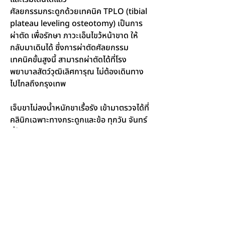
ศัลยกรรมกระดูกด้วยเทคนิค TPLO (tibial 
plateau leveling osteotomy) เป็นการ
ผ่าตัด เพื่อรักษา ภาวะเอ็นไขว้หน้าขาด ให้
กลับมาเดินได้ ซึ่งการผ่าตัดศัลยกรรม
เทคนิคขั้นสูงนี้ สามารถผ่าตัดได้ที่โรง
พยาบาลสัตว์วุฒิเลิศการุณ ไม่ต้องเดินทาง
ไปไกลถึงกรุงเทพ
เจ็บขาไม่ลงน้ำหนักขาเรื้อรัง เข้ามาตรวจได้ที่
คลินิกเฉพาะทางกระดูกและข้อ ทุกวัน จันทร์ 
ที่โรงพยาบาลสัตว์วุฒิเลิศการุณ และยังมี
น้องหมาอีกหลายตัวที่เข้ามาผ่าตัด TPLO ที่
โรงพยาบาลสัตว์วุฒิเลิศการุณและสามารถ
กลับมาเดินได้อีกครั้ง
< Previous
Next >