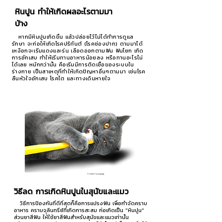
หินปูน ทำให้เกิดผลอะไรตามมา
บ้าง
หากมีหินปูนเกิดขึ้น แล้วปล่อยไว้ไม่ได้ทำการดูแล
รักษา จะก่อให้เกิดโรคปริทันต์ (โรคช่องปาก) ตามมาได้
เหงือกจะเริ่มแดงและร่น เลือดออกตามฟัน ฟันโยก เกิด
การอักเสบ ทำให้เริ่มทานอาหารน้อยลง หรือทานอะไรไม่
ได้เลย หนักกว่านั้น คือเริ่มมีการติดเชื้อของระบบใน
ร่างกาย เป็นสาเหตุที่ทำให้เกิดปัญหาอื่นๆตามมา เช่นโรค
ลิ้นหัวใจอักเสบ โรคไต และทางเดินหายใจ
Created by pngegg
วิธีลด การเกิดหินปูนในสุนัขและแมว
วิธีการป้องกันที่ดีที่สุดก็คือการแปรงฟัน เพื่อกำจัดคราบ
อาหาร คราบจุลินทรีย์ที่เกิดการสะสม ก่อเกิดเป็น "หินปูน"
ส่วนยาสีฟัน ให้ใช้ยาสีฟันสำหรับสุนัขและแมวเท่านั้น