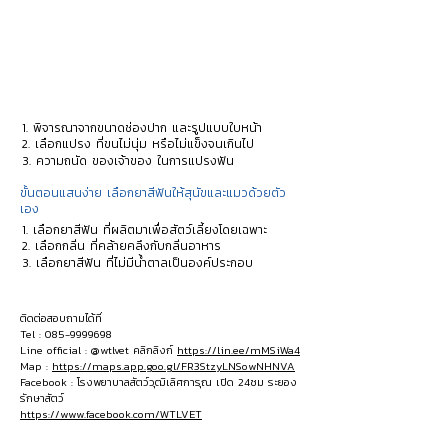
1. พิจารณาจากขนาดช่องปาก และรูปแบบใบหน้า
2. เลือกแปรง ที่ขนไม่นุ่ม หรือไม่แข็งจนเกินไป
3. ความถนัด ของเจ้าของ ในการแปรงฟัน
ขั้นตอนแสนง่าย เลือกยาสีฟันให้สุนัขและแมวด้วยตัว
เอง
1. เลือกยาสีฟัน ที่ผลิตมาเพื่อสัตว์เลี้ยงโดยเฉพาะ
2. เลือกกลิ่น ที่คล้ายคลึงกับกลิ่นอาหาร
3. เลือกยาสีฟัน ที่ไม่มีน้ำตาลเป็นองค์ประกอบ
ติดต่อสอบถามได้ที่
Tel :
085-9999698
Line official : @wtlvet คลิกลิงก์
https://lin.ee/mMSiWa4
Map :
https://maps.app.goo.gl/FR3StzyLNSowNHNVA
Facebook : โรงพยาบาลสัตว์วุฒิเลิศการุณ เปิด 24ชม ระยอง
รักษาสัตว์
https://www.facebook.com/WTLVET