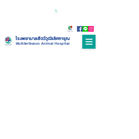
เปิดบริการทุกวัน 24 ชั่วโมง
Call :
085-
9999698
โรงพยาบาลสัตว์วุฒิเลิศการุณ
Wuttilertkarun Animal Hospital